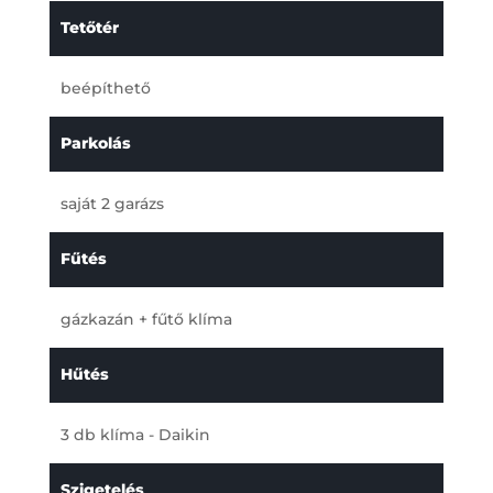
Tetőtér
beépíthető
Parkolás
saját 2 garázs
Fűtés
gázkazán + fűtő klíma
Hűtés
3 db klíma - Daikin
Szigetelés