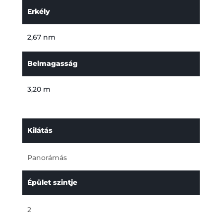
Erkély
2,67 nm
Belmagasság
3,20 m
Kilátás
Panorámás
Épület szintje
2