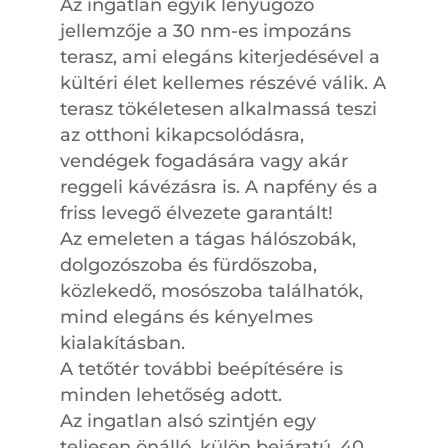
Az ingatlan egyik lenyűgöző
jellemzője a 30 nm-es impozáns
terasz, ami elegáns kiterjedésével a
kültéri élet kellemes részévé válik. A
terasz tökéletesen alkalmassá teszi
az otthoni kikapcsolódásra,
vendégek fogadására vagy akár
reggeli kávézásra is. A napfény és a
friss levegő élvezete garantált!
Az emeleten a tágas hálószobák,
dolgozószoba és fürdőszoba,
közlekedő, mosószoba találhatók,
mind elegáns és kényelmes
kialakításban.
A tetőtér további beépítésére is
minden lehetőség adott.
Az ingatlan alsó szintjén egy
teljesen önálló, külön bejáratú. 40