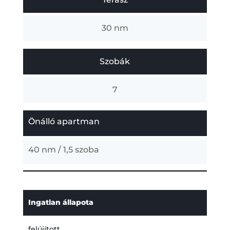
30 nm
Szobák
7
Önálló apartman
40 nm / 1,5 szoba
Ingatlan állapota
felújított