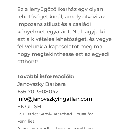
Ez a lenyűgöző ikerház egy olyan
lehetőséget kínál, amely ötvözi az
impozáns stílust és a családi
kényelmet egyaránt. Ne hagyja ki
ezt a kivételes lehetőséget, és vegye
fel velünk a kapcsolatot még ma,
hogy megtekinthesse ezt az egyedi
otthont!
További információk:
Janovszky Barbara
+36 70 3908042
info@janovszkyingatlan.com
ENGLISH:
12. District Semi-Detached House for
Families!
A family-friendly, classic villa with an