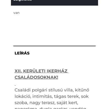
van
LEÍRÁS
XII. KERÜLETI IKERHÁZ
CSALÁDOSOKNAK!
Családi polgári stílusú villa, kitűnő
lokáció, intimitás, tágas terek, sok
szoba, nagy terasz, saját kert,
panoráma, dupla garázs, vendég