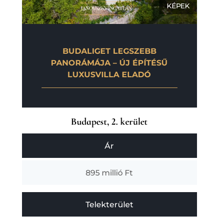
KÉPEK
BUDALIGET LEGSZEBB
PANORÁMÁJA – ÚJ ÉPÍTÉSŰ
LUXUSVILLA ELADÓ
Budapest, 2. kerület
Ár
895 millió Ft
Telekterület