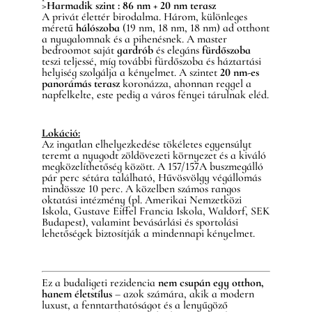
>Harmadik szint : 86 nm + 20 nm terasz
A privát élettér birodalma. Három, különleges
méretű
hálószoba
(19 nm, 18 nm, 18 nm) ad otthont
a nyugalomnak és a pihenésnek. A master
bedroomot saját
gardrób
és elegáns
fürdőszoba
teszi teljessé, míg további fürdőszoba és háztartási
helyiség szolgálja a kényelmet. A szintet
20 nm-es
panorámás terasz
koronázza, ahonnan reggel a
napfelkelte, este pedig a város fényei tárulnak eléd.
Lokáció:
Az ingatlan elhelyezkedése tökéletes egyensúlyt
teremt a nyugodt zöldövezeti környezet és a kiváló
megközelíthetőség között. A 157/157A buszmegálló
pár perc sétára található, Hűvösvölgy végállomás
mindössze 10 perc. A közelben számos rangos
oktatási intézmény (pl. Amerikai Nemzetközi
Iskola, Gustave Eiffel Francia Iskola, Waldorf, SEK
Budapest), valamint bevásárlási és sportolási
lehetőségek biztosítják a mindennapi kényelmet.
Ez a budaligeti rezidencia
nem csupán egy otthon,
hanem életstílus
– azok számára, akik a modern
luxust, a fenntarthatóságot és a lenyűgöző