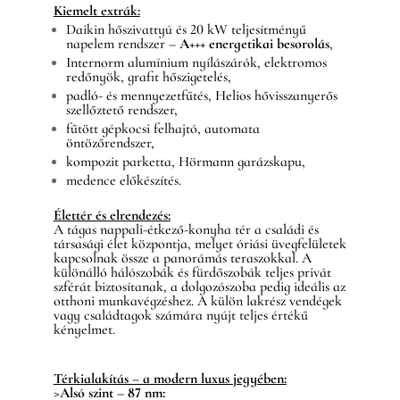
Kiemelt extrák:
Daikin hőszivattyú és 20 kW teljesítményű
napelem rendszer –
A+++ energetikai besorolás
,
Internorm alumínium nyílászárók, elektromos
redőnyök, grafit hőszigetelés,
padló- és mennyezetfűtés, Helios hővisszanyerős
szellőztető rendszer,
fűtött gépkocsi felhajtó, automata
öntözőrendszer,
kompozit parketta, Hörmann garázskapu,
medence előkészítés.
Élettér és elrendezés:
A tágas nappali-étkező-konyha tér a családi és
társasági élet központja, melyet óriási üvegfelületek
kapcsolnak össze a panorámás teraszokkal. A
különálló hálószobák és fürdőszobák teljes privát
szférát biztosítanak, a dolgozószoba pedig ideális az
otthoni munkavégzéshez. A külön lakrész vendégek
vagy családtagok számára nyújt teljes értékű
kényelmet.
Térkialakítás – a modern luxus jegyében:
>Alsó szint – 87 nm: