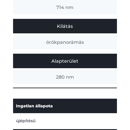
714 nm
Kilátás
örökpanorámás
Alapterület
280 nm
Ingatlan állapota
újépítésű