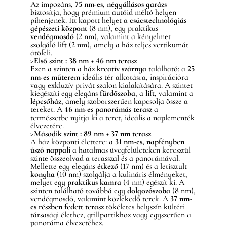
Az impozáns,
75 nm-es, négyállásos garázs
biztosítja, hogy prémium autóid méltó helyen
pihenjenek. Itt kapott helyet a
csúcstechnológiás
gépészeti központ
(8 nm), egy praktikus
vendégmosdó
(2 nm), valamint a kényelmet
szolgáló
lift
(2 nm), amely a ház teljes vertikumát
átöleli.
>Első szint : 38 nm + 46 nm terasz
Ezen a szinten a ház
kreatív szárnya
található: a
25
nm-es műterem
ideális tér alkotásra, inspirációra
vagy exkluzív privát szalon kialakítására. A szintet
kiegészíti egy elegáns
fürdőszoba
, a
lift
, valamint a
lépcsőház
, amely szoborszerűen kapcsolja össze a
tereket. A
46 nm-es panorámás terasz
a
természetbe nyitja ki a teret, ideális a naplementék
élvezetére.
>Második szint : 89 nm + 37 nm terasz
A ház központi élettere: a
31 nm-es, napfényben
úszó nappali
a hatalmas üvegfelületeken keresztül
szinte összeolvad a terasszal és a panorámával.
Mellette egy elegáns
étkező
(17 nm) és a letisztult
konyha
(10 nm) szolgálja a kulináris élményeket,
melyet egy
praktikus kamra
(4 nm) egészít ki. A
szinten található továbbá egy
dolgozószoba
(8 nm),
vendégmosdó, valamint közlekedő terek. A
37 nm-
es részben fedett terasz
tökéletes helyszín kültéri
társasági élethez, grillpartikhoz vagy egyszerűen a
panoráma élvezetéhez.