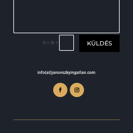
=
KÜLDÉS
11 + 15
info{at}janovszkyingatlan.com