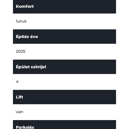
Komfort
luxus
Építés éve
2025
Épület szintjei
4
Lift
van
Parkolás