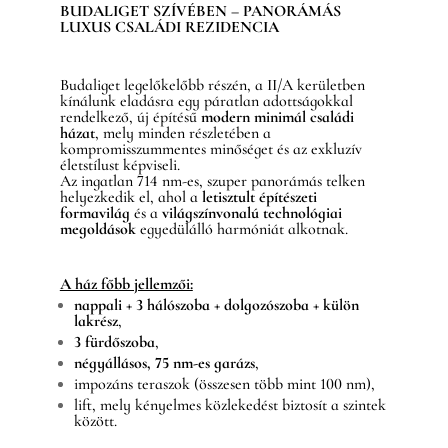
BUDALIGET SZÍVÉBEN – PANORÁMÁS
LUXUS CSALÁDI REZIDENCIA
Budaliget legelőkelőbb részén, a II/A kerületben
kínálunk eladásra egy páratlan adottságokkal
rendelkező, új építésű
modern minimál családi
házat
, mely minden részletében a
kompromisszummentes minőséget és az exkluzív
életstílust képviseli.
Az ingatlan 714 nm-es, szuper panorámás telken
helyezkedik el, ahol a
letisztult építészeti
formavilág
és a
világszínvonalú technológiai
megoldások
egyedülálló harmóniát alkotnak.
A ház főbb jellemzői:
nappali + 3 hálószoba + dolgozószoba + külön
lakrész
,
3 fürdőszoba
,
négyállásos, 75 nm-es garázs
,
impozáns teraszok (összesen több mint 100 nm),
lift, mely kényelmes közlekedést biztosít a szintek
között.