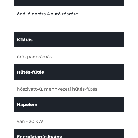
önálló garázs 4 autó részére
Kilátás
örökpanorámás
Hűtés-fűtés
hőszivattyú, mennyezeti hűtés-fűtés
Napelem
van - 20 kW
Energiatanúsítvány