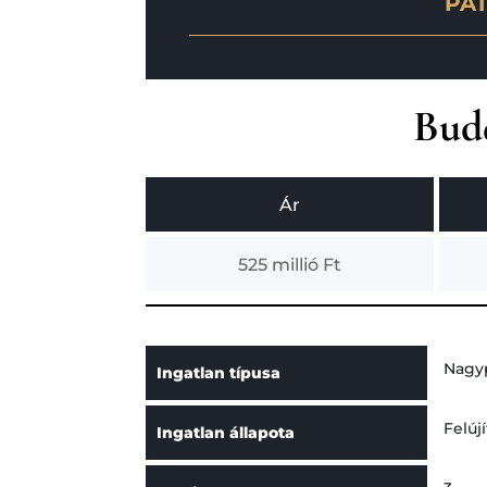
PAT
Buda
Ár
525 millió Ft
Nagyp
Ingatlan típusa
Felúj
Ingatlan állapota