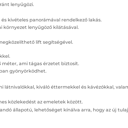
ránt lenyűgözi.
l és kivételes panorámával rendelkező lakás.
i környezet lenyűgöző kilátásával.
egközelíthető lift segítségével.
kkel.
méter, ami tágas érzetet biztosít.
ában gyönyörködhet.
mi látnivalókkal, kiváló éttermekkel és kávézókkal, va
lmes közlekedést az emeletek között.
tandó állapotú, lehetőséget kínálva arra, hogy az új tul