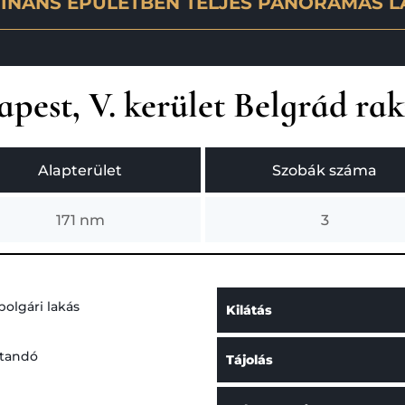
INÁNS ÉPÜLETBEN TELJES PANORÁMÁS L
pest, V. kerület Belgrád ra
Alapterület
Szobák száma
171 nm
3
olgári lakás
Kilátás
ítandó
Tájolás