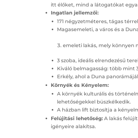
itt élőket, mind a látogatókat egya
Ingatlan jellemzői:
171 négyzetméteres, tágas térre
Magasemeleti, a város és a Duna
emeleti lakás, mely könnyen m
3 szoba, ideális elrendezésű tere
Kiváló belmagasság: több mint 3 
Erkély, ahol a Duna panorámáj
Környék és Kényelem:
A környék kulturális és történel
lehetőségekkel büszkélkedik.
A házban lift biztosítja a kénye
Felújítási lehetőség:
A lakás felújí
igényeire alakítsa.