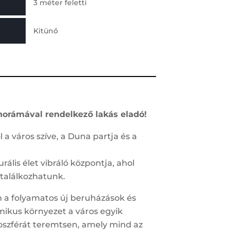
3 méter feletti
Kitünő
norámával rendelkező lakás eladó!
a város szíve, a Duna partja és a
rális élet vibráló központja, ahol
 találkozhatunk.
 a folyamatos új beruházások és
mikus környezet a város egyik
tmoszférát teremtsen, amely mind az