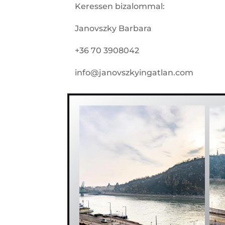
Keressen bizalommal:
Janovszky Barbara
+36 70 3908042
info@janovszkyingatlan.com