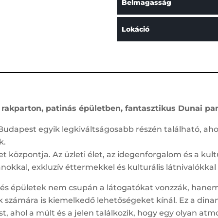
Belmagasság
Lokáció
 rakparton, patinás épületben, fantasztikus Dunai pa
udapest egyik legkiváltságosabb részén található, ahol 
k.
t központja. Az üzleti élet, az idegenforgalom és a kultu
kkal, exkluzív éttermekkel és kulturális látnivalókkal
k és épületek nem csupán a látogatókat vonzzák, hanem
k számára is kiemelkedő lehetőségeket kínál. Ez a dina
st, ahol a múlt és a jelen találkozik, hogy egy olyan a