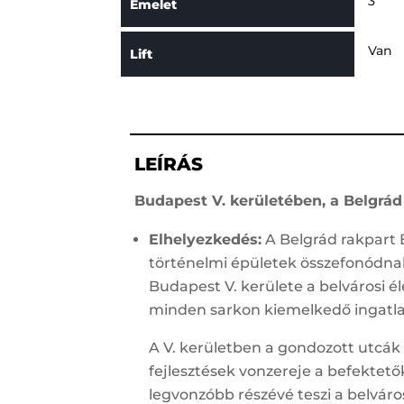
3
Emelet
Van
Lift
LEÍRÁS
Budapest V. kerületében, a Belgrád
Elhelyezkedés:
A Belgrád rakpart B
történelmi épületek összefonódna
Budapest V. kerülete a belvárosi éle
minden sarkon kiemelkedő ingatlano
A V. kerületben a gondozott utcá
fejlesztések vonzereje a befektető
legvonzóbb részévé teszi a belváro