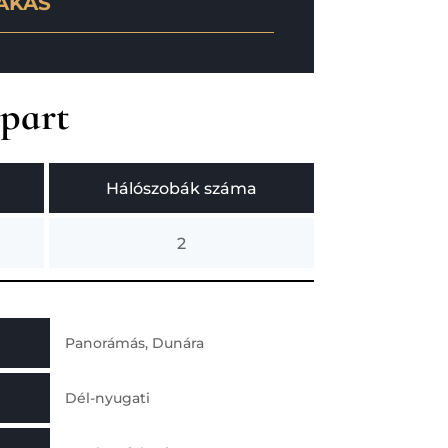
AKÁS
kpart
Hálószobák száma
2
Panorámás, Dunára
Dél-nyugati