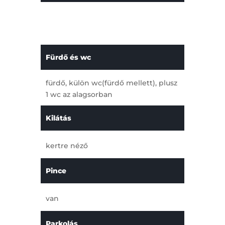
Fürdő és wc
fürdő, külön wc(fürdő mellett), plusz
1 wc az alagsorban
Kilátás
kertre néző
Pince
van
Parkolás