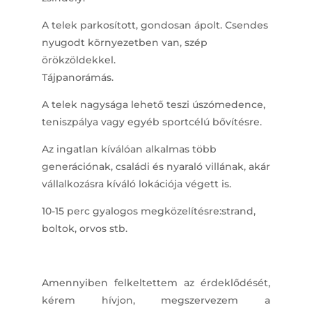
A telek parkosított, gondosan ápolt. Csendes
nyugodt környezetben van, szép
örökzöldekkel.
Tájpanorámás.
A telek nagysága lehető teszi úszómedence,
teniszpálya vagy egyéb sportcélú bővítésre.
Az ingatlan kíválóan alkalmas több
generációnak, családi és nyaraló villának, akár
vállalkozásra kíváló lokációja végett is.
10-15 perc gyalogos megközelítésre:strand,
boltok, orvos stb.
Amennyiben felkeltettem az érdeklődését,
kérem hívjon, megszervezem a