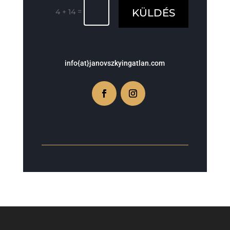
=
KÜLDÉS
4 + 14
info{at}janovszkyingatlan.com