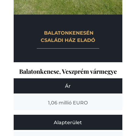
BALATONKENESÉN
CSALÁDI HÁZ ELADÓ
Balatonkenese, Veszprém vármegye
Ár
1,06 millió EURO
Alapterület