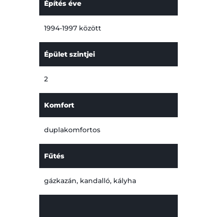
Építés éve
1994-1997 között
Épület szintjei
2
Komfort
duplakomfortos
Fűtés
gázkazán, kandalló, kályha