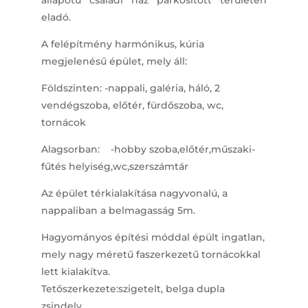
állapotú családi ház parkosított területen
eladó.
A felépítmény harmónikus, kúria
megjelenésű épület, mely áll:
Földszinten: -nappali, galéria, háló, 2
vendégszoba, előtér, fürdőszoba, wc,
tornácok
Alagsorban: -hobby szoba,előtér,műszaki-
fűtés helyiség,wc,szerszámtár
Az épület térkialakítása nagyvonalú, a
nappaliban a belmagasság 5m.
Hagyományos építési móddal épült ingatlan,
mely nagy méretű faszerkezetű tornácokkal
lett kialakítva.
Tetőszerkezete:szigetelt, belga dupla
zsindely.