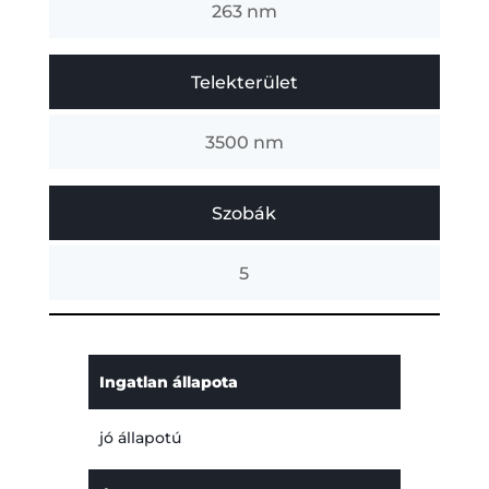
263 nm
Telekterület
3500 nm
Szobák
5
Ingatlan állapota
jó állapotú