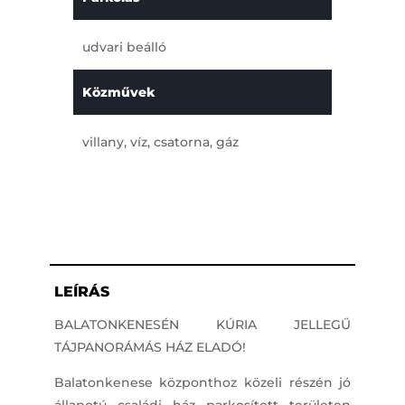
udvari beálló
Közművek
villany, víz, csatorna, gáz
LEÍRÁS
BALATONKENESÉN KÚRIA JELLEGŰ
TÁJPANORÁMÁS HÁZ ELADÓ!
Balatonkenese központhoz közeli részén jó